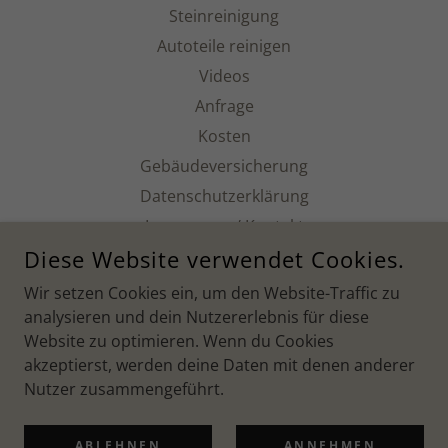
Steinreinigung
Autoteile reinigen
Videos
Anfrage
Kosten
Gebäudeversicherung
Datenschutzerklärung
Impressum / Kontakt
Diese Website verwendet Cookies.
DIE LASERCLEANER
Wir setzen Cookies ein, um den Website-Traffic zu
analysieren und dein Nutzererlebnis für diese
BAHNHOFSTRASSE 9, 01705 FREITAL, DEUTSCHLAND
Website zu optimieren. Wenn du Cookies
017630131384
akzeptierst, werden deine Daten mit denen anderer
Nutzer zusammengeführt.
COPYRIGHT © 2026 DIE LASER CLEANER – ALLE RECHTE
VORBEHALTEN.
ABLEHNEN
ANNEHMEN